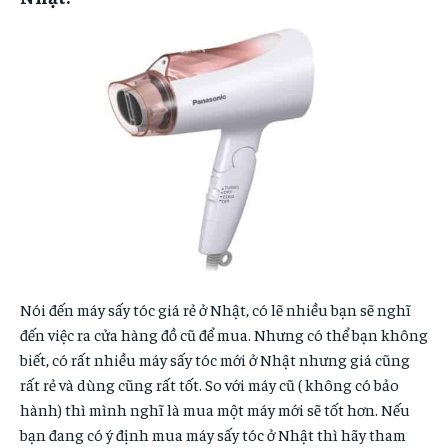
DU LỊCH
DU LỊCH
DU LỊCH
DU LỊCH
SỨC KHỎE
SỨC KHỎE
SỨC KHỎE
SỨC KHỎE
LÀM ĐẸP
LÀM ĐẸP
LÀM ĐẸP
LÀM ĐẸP
MUA SẮM
MUA SẮM
MUA SẮM
MUA SẮM
MÃ COUPON
MÃ COUPON
MÃ COUPON
MÃ COUPON
Nói đến máy sấy tóc giá rẻ ở Nhật, có lẽ nhiều bạn sẽ nghĩ
đến việc ra cửa hàng đồ cũ để mua. Nhưng có thể bạn không
biết, có rất nhiều máy sấy tóc mới ở Nhật nhưng giá cũng
rất rẻ và dùng cũng rất tốt. So với máy cũ ( không có bảo
hành) thì mình nghĩ là mua một máy mới sẽ tốt hơn. Nếu
bạn đang có ý định mua máy sấy tóc ở Nhật thì hãy tham