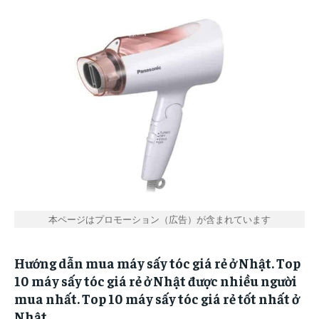
SIM GIÁ RẺ
SIM GIÁ RẺ
SIM GIÁ RẺ
SIM GIÁ RẺ
WIFI CỐ ĐỊNH
WIFI CỐ ĐỊNH
WIFI CỐ ĐỊNH
WIFI CỐ ĐỊNH
WIFI CẦM TAY
WIFI CẦM TAY
WIFI CẦM TAY
WIFI CẦM TAY
WIFI AU
WIFI AU
WIFI AU
WIFI AU
WIFI BIGLOBE
WIFI BIGLOBE
WIFI BIGLOBE
WIFI BIGLOBE
WIFI DOCOMO
WIFI DOCOMO
WIFI DOCOMO
WIFI DOCOMO
WIFI SOFTBANK
WIFI SOFTBANK
WIFI SOFTBANK
WIFI SOFTBANK
SIM AHAMO
SIM AHAMO
SIM AHAMO
SIM AHAMO
SIM LINEMO
SIM LINEMO
本ページはプロモーション（広告）が含まれています
SIM LINEMO
SIM LINEMO
SIM RAKUTEN
SIM RAKUTEN
SIM RAKUTEN
SIM RAKUTEN
Hướng dẫn mua máy sấy tóc giá rẻ ở Nhật. Top
10 máy sấy tóc giá rẻ ở Nhật được nhiều người
ĐỜI SỐNG
ĐỜI SỐNG
mua nhất. Top 10 máy sấy tóc giá rẻ tốt nhất ở
ĐỜI SỐNG
ĐỜI SỐNG
Nhật.