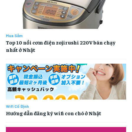
MUA SẮM
MUA SẮM
MUA SẮM
MUA SẮM
MÃ COUPON
MÃ COUPON
MÃ COUPON
MÃ COUPON
Mua Sắm
Top 10 nồi cơm điện zojirushi 220V bán chạy
nhất ở Nhật
Wifi Cố Định
Hướng dẫn đăng ký wifi con chó ở Nhật