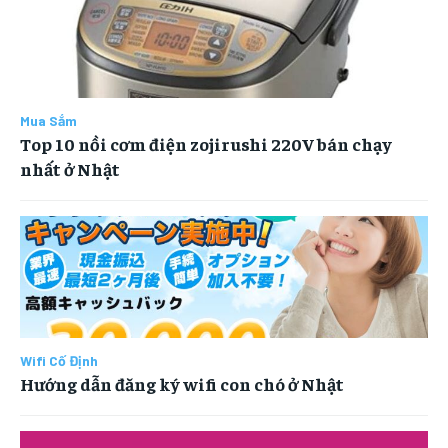
MUA SẮM
MUA SẮM
MUA SẮM
MUA SẮM
MÃ COUPON
MÃ COUPON
MÃ COUPON
MÃ COUPON
Mua Sắm
Top 10 nồi cơm điện zojirushi 220V bán chạy
nhất ở Nhật
Wifi Cố Định
Hướng dẫn đăng ký wifi con chó ở Nhật