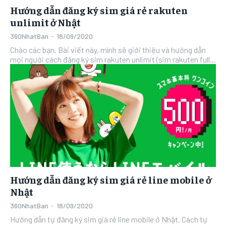
Hướng dẫn đăng ký sim giá rẻ rakuten
unlimit ở Nhật
360NhatBan
-
18/09/2020
Chào các bạn. Bài viết này, mình sẽ giới thiệu và hướng dẫn
mọi người cách đăng ký sim rakuten unlimit (sim rakuten full...
Hướng dẫn đăng ký sim giá rẻ line mobile ở
Nhật
360NhatBan
-
18/09/2020
Hướng dẫn tự đăng ký sim giá rẻ line mobile ở Nhật. Cách tự