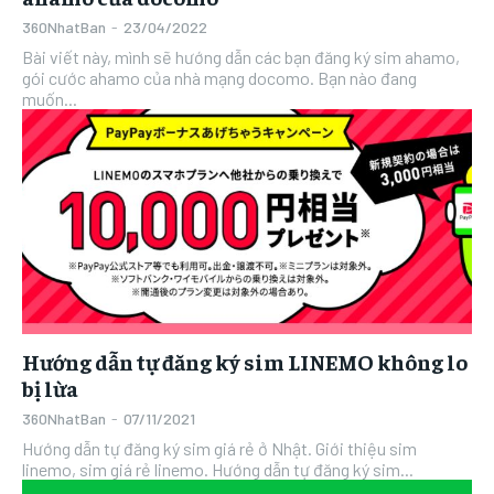
360NhatBan
-
23/04/2022
Bài viết này, mình sẽ hướng dẫn các bạn đăng ký sim ahamo,
gói cước ahamo của nhà mạng docomo. Bạn nào đang
muốn...
Hướng dẫn tự đăng ký sim LINEMO không lo
bị lừa
360NhatBan
-
07/11/2021
Hướng dẫn tự đăng ký sim giá rẻ ở Nhật. Giới thiệu sim
linemo, sim giá rẻ linemo. Hướng dẫn tự đăng ký sim...