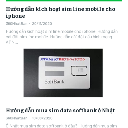
Hướng dẫn kích hoạt sim line mobile cho
iphone
360NhatBan
-
20/11/2020
Hướng dẫn kích hoạt sim line mobile cho iphone. Hướng dẫn
cài đặt sim line mobile. Hướng dẫn cài đặt cấu hình mạng
APN...
Hướng dẫn mua sim data softbank ở Nhật
360NhatBan
-
18/09/2020
Ở Nhật mua sim data softbank ở đâu?. Hướng dẫn mua sim