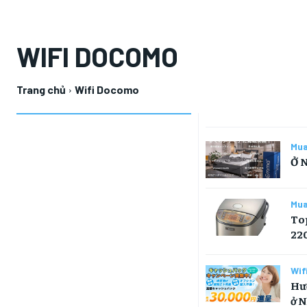
WIFI DOCOMO
Trang chủ
Wifi Docomo
Mu
Ở 
Mu
Top
220
Wif
Hướ
ở N