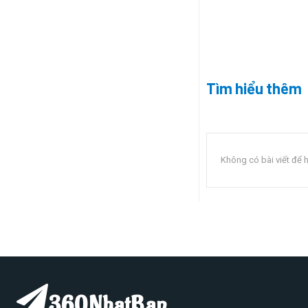
Tìm hiểu thêm
Không có bài viết để h
360NhatBan