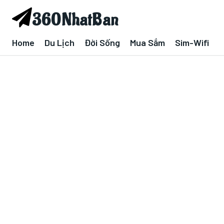
360NhatBan
Home
Du Lịch
Đời Sống
Mua Sắm
Sim-Wifi