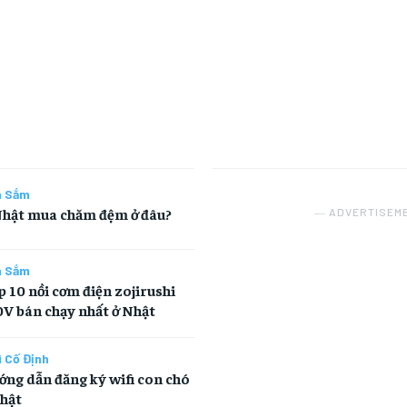
a Sắm
Nhật mua chăm đệm ở đâu?
― ADVERTISEM
a Sắm
 10 nồi cơm điện zojirushi
V bán chạy nhất ở Nhật
i Cố Định
ng dẫn đăng ký wifi con chó
hật