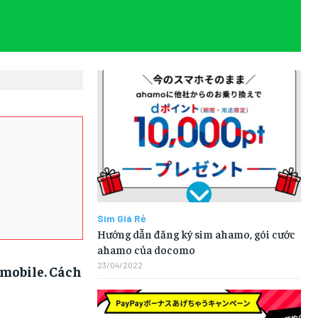
LÀM ĐẸP
LÀM ĐẸP
LÀM ĐẸP
LÀM ĐẸP
MUA SẮM
MUA SẮM
MUA SẮM
MUA SẮM
MÃ COUPON
MÃ COUPON
MÃ COUPON
MÃ COUPON
Sim Giá Rẻ
Hướng dẫn đăng ký sim ahamo, gói cước
ahamo của docomo
23/04/2022
 mobile. Cách