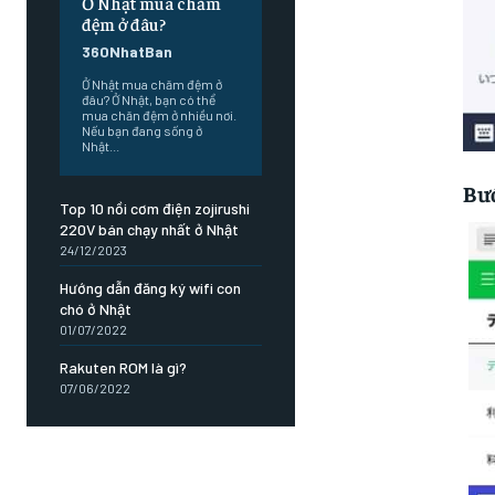
Ở Nhật mua chăm
đệm ở đâu?
360NhatBan
Ở Nhật mua chăm đệm ở
đâu? Ở Nhật, bạn có thể
mua chăn đệm ở nhiều nơi.
Nếu bạn đang sống ở
Nhật...
Bư
Top 10 nồi cơm điện zojirushi
220V bán chạy nhất ở Nhật
24/12/2023
Hướng dẫn đăng ký wifi con
chó ở Nhật
01/07/2022
Rakuten ROM là gì?
07/06/2022