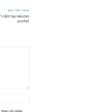
BÀI TIẾP THEO
i cầm tay rakuten
pocket
Website:
 theo tôi nhận