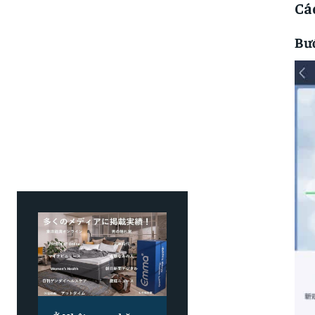
Cá
Bướ