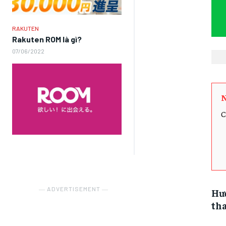
RAKUTEN
Rakuten ROM là gì?
07/06/2022
N
C
― ADVERTISEMENT ―
Hướ
tha