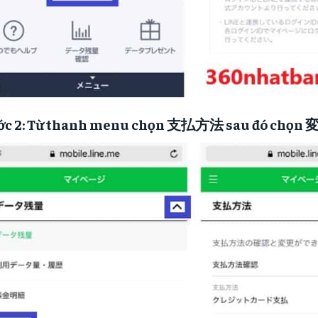
ớc 2: Từ thanh menu chọn 支払方法 sau đó chọn