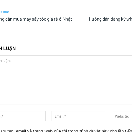
TRƯỚC
g dẫn mua máy sấy tóc giá rẻ ở Nhật
Hướng dẫn đăng ký wif
H LUẬN
:
Tên:*
Email:*
Lưu tên, email và trang web của tôi trong trình duyệt này cho lần tiếp