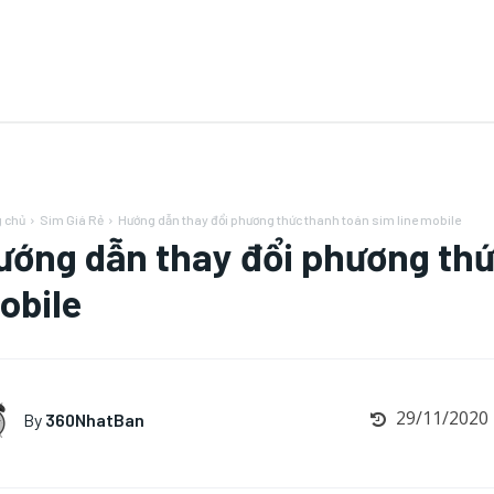
 chủ
Sim Giá Rẻ
Hướng dẫn thay đổi phương thức thanh toán sim line mobile
ướng dẫn thay đổi phương thứ
obile
29/11/2020
By
360NhatBan