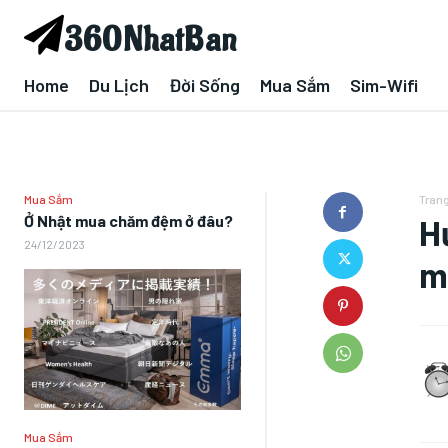
360NhatBan
Home
Du Lịch
Đời Sống
Mua Sắm
Sim-Wifi
Mua Sắm
Trang
Ở Nhật mua chăm đệm ở đâu?
H
24/12/2023
m
Mua Sắm