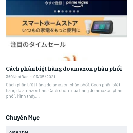
LÀM ĐẸP
LÀM ĐẸP
MUA SẮM
MUA SẮM
MUA SẮM
MUA SẮM
MÃ COUPON
MÃ COUPON
MÃ COUPON
MÃ COUPON
Cách phân biệt hàng do amazon phân phối
360NhatBan
-
03/05/2021
Cách phân biệt hàng do amazon phân phối. Cách phân biệt
hàng do amazon bán. Cách chọn mua hàng do amazon phân
phối. Mình thấy,...
Chuyên Mục
AMAZON