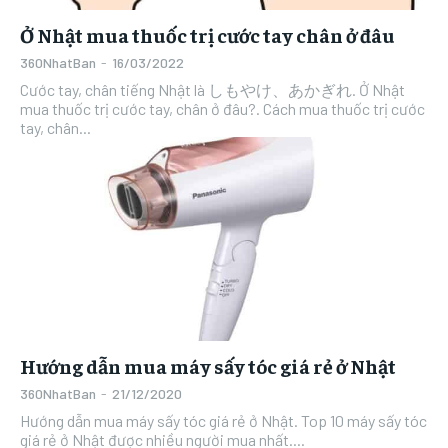
WIFI AU
WIFI AU
Ở Nhật mua thuốc trị cước tay chân ở đâu
WIFI AU
WIFI AU
WIFI BIGLOBE
WIFI BIGLOBE
360NhatBan
-
16/03/2022
WIFI BIGLOBE
WIFI BIGLOBE
Cước tay, chân tiếng Nhật là しもやけ、あかぎれ. Ở Nhật
WIFI DOCOMO
WIFI DOCOMO
mua thuốc trị cước tay, chân ở đâu?. Cách mua thuốc trị cước
WIFI DOCOMO
WIFI DOCOMO
tay, chân...
WIFI SOFTBANK
WIFI SOFTBANK
WIFI SOFTBANK
WIFI SOFTBANK
SIM AHAMO
SIM AHAMO
SIM AHAMO
SIM AHAMO
SIM LINEMO
SIM LINEMO
SIM LINEMO
SIM LINEMO
SIM RAKUTEN
SIM RAKUTEN
SIM RAKUTEN
SIM RAKUTEN
ĐỜI SỐNG
ĐỜI SỐNG
ĐỜI SỐNG
ĐỜI SỐNG
DU LỊCH
DU LỊCH
Hướng dẫn mua máy sấy tóc giá rẻ ở Nhật
DU LỊCH
DU LỊCH
SỨC KHỎE
SỨC KHỎE
360NhatBan
-
21/12/2020
SỨC KHỎE
SỨC KHỎE
Hướng dẫn mua máy sấy tóc giá rẻ ở Nhật. Top 10 máy sấy tóc
LÀM ĐẸP
LÀM ĐẸP
giá rẻ ở Nhật được nhiều người mua nhất....