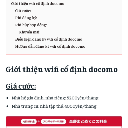
Giới thiệu wifi cố định docomo
ĐỜI SỐNG
ĐỜI SỐNG
DU LỊCH
DU LỊCH
Giá cước:
DU LỊCH
DU LỊCH
Phí đăng ký:
SỨC KHỎE
SỨC KHỎE
Phí hủy hợp đồng:
SỨC KHỎE
SỨC KHỎE
LÀM ĐẸP
LÀM ĐẸP
Khuyến mại:
LÀM ĐẸP
LÀM ĐẸP
Điều kiện đăng ký wifi cố định docomo
MUA SẮM
MUA SẮM
Hướng dẫn đăng ký wifi cố định docomo
MUA SẮM
MUA SẮM
MÃ COUPON
MÃ COUPON
MÃ COUPON
MÃ COUPON
Giới thiệu wifi cố định docomo
Giá cước:
Nhà hộ gia đình, nhà riêng: 5200yên/tháng.
Nhà trung cư, nhà tập thể: 4000yên/tháng.