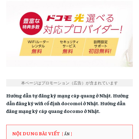
Your Profile
Your Profile
SIM GIÁ RẺ
SIM GIÁ RẺ
SIM GIÁ RẺ
SIM GIÁ RẺ
WIFI CỐ ĐỊNH
WIFI CỐ ĐỊNH
WIFI CỐ ĐỊNH
WIFI CỐ ĐỊNH
WIFI CẦM TAY
WIFI CẦM TAY
WIFI CẦM TAY
WIFI CẦM TAY
WIFI AU
WIFI AU
WIFI AU
WIFI AU
WIFI BIGLOBE
WIFI BIGLOBE
WIFI BIGLOBE
WIFI BIGLOBE
WIFI DOCOMO
WIFI DOCOMO
WIFI DOCOMO
WIFI DOCOMO
WIFI SOFTBANK
WIFI SOFTBANK
本ページはプロモーション（広告）が含まれています
WIFI SOFTBANK
WIFI SOFTBANK
SIM AHAMO
SIM AHAMO
Hướng dẫn tự đăng ký mạng cáp quang ở Nhật. Hướng
SIM AHAMO
SIM AHAMO
dẫn đăng ký wifi cố định docomoi ở Nhật. Hướng dẫn
SIM LINEMO
SIM LINEMO
đăng mạng ký cáp quang docomo ở Nhật.
SIM LINEMO
SIM LINEMO
SIM RAKUTEN
SIM RAKUTEN
SIM RAKUTEN
SIM RAKUTEN
NỘI DUNG BÀI VIẾT
ẨN
ĐỜI SỐNG
ĐỜI SỐNG