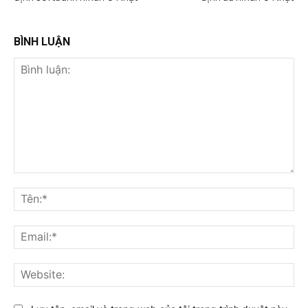
BÌNH LUẬN
Bình
luận:
Tên
Ema
Web