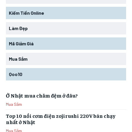
MUA SẮM
MUA SẮM
MUA SẮM
MUA SẮM
MÃ COUPON
MÃ COUPON
Kiếm Tiền Online
MÃ COUPON
MÃ COUPON
Làm Đẹp
Mã Giảm Giá
Mua Sắm
Qoo10
Ở Nhật mua chăm đệm ở đâu?
Mua Sắm
Top 10 nồi cơm điện zojirushi 220V bán chạy
nhất ở Nhật
Mua Sắm